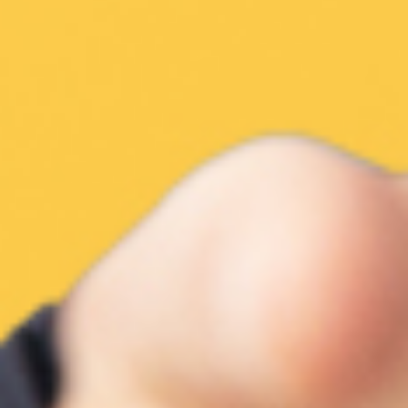
DIGITAL. PERSÖNLICH.
GANZHEITLICH
Ihre Themen.
Unsere Mission.
ASWR Wösner-Partner bündelt die Fachkompetenzen der
Steuer- und Rechtsberatung und der digitalen Datensicherheit in
einem Haus.